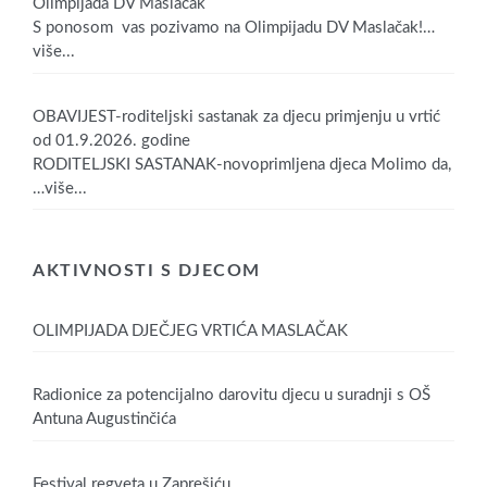
Olimpijada DV Maslačak
S ponosom vas pozivamo na Olimpijadu DV Maslačak!
…
više...
OBAVIJEST-roditeljski sastanak za djecu primjenju u vrtić
od 01.9.2026. godine
RODITELJSKI SASTANAK-novoprimljena djeca Molimo da,
…više...
AKTIVNOSTI S DJECOM
OLIMPIJADA DJEČJEG VRTIĆA MASLAČAK
Radionice za potencijalno darovitu djecu u suradnji s OŠ
Antuna Augustinčića
Festival regveta u Zaprešiću