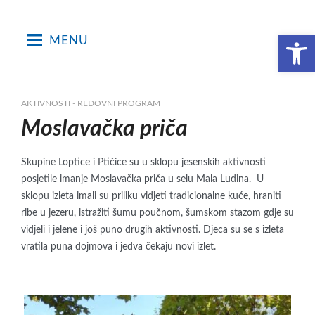
Skip
to
Open toolbar
MENU
content
AKTIVNOSTI - REDOVNI PROGRAM
Moslavačka priča
Skupine Loptice i Ptičice su u sklopu jesenskih aktivnosti
posjetile imanje Moslavačka priča u selu Mala Ludina. U
sklopu izleta imali su priliku vidjeti tradicionalne kuće, hraniti
ribe u jezeru, istražiti šumu poučnom, šumskom stazom gdje su
vidjeli i jelene i još puno drugih aktivnosti. Djeca su se s izleta
vratila puna dojmova i jedva čekaju novi izlet.