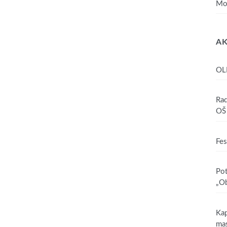
Mo
AK
OL
Rad
OŠ 
Fes
Pot
„Ob
Kap
mas