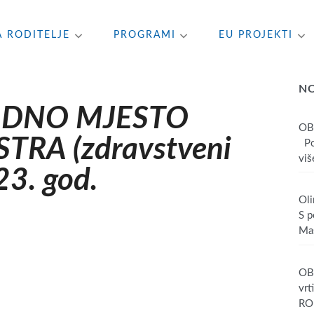
A RODITELJE
PROGRAMI
EU PROJEKTI
N
ADNO MJESTO
OB
TRA (zdravstveni
Poš
više
23. god.
Oli
S p
Mas
OBA
vrt
RO