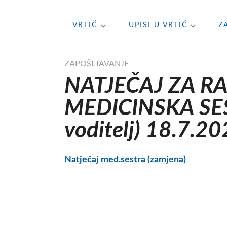
Skip
VRTIĆ
UPISI U VRTIĆ
Z
to
content
ZAPOŠLJAVANJE
NATJEČAJ ZA R
MEDICINSKA SES
voditelj) 18.7.20
Natječaj med.sestra (zamjena)