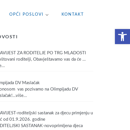
OPĆI POSLOVI
KONTAKT
Open toolbar
OVOSTI
AVIJEST ZA RODITELJE PO TRG MLADOSTI
tovani roditelji, Obavještavamo vas da će
…
...
mpijada DV Maslačak
onosom vas pozivamo na Olimpijadu DV
lačak!
…više...
VIJEST-roditeljski sastanak za djecu primjenju u
ić od 01.9.2026. godine
DITELJSKI SASTANAK-novoprimljena djeca