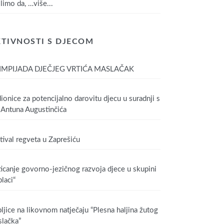
limo da,
…više...
TIVNOSTI S DJECOM
IMPIJADA DJEČJEG VRTIĆA MASLAČAK
ionice za potencijalno darovitu djecu u suradnji s
Antuna Augustinčića
tival regveta u Zaprešiću
icanje govorno-jezičnog razvoja djece u skupini
laci“
ljice na likovnom natječaju “Plesna haljina žutog
lačka”