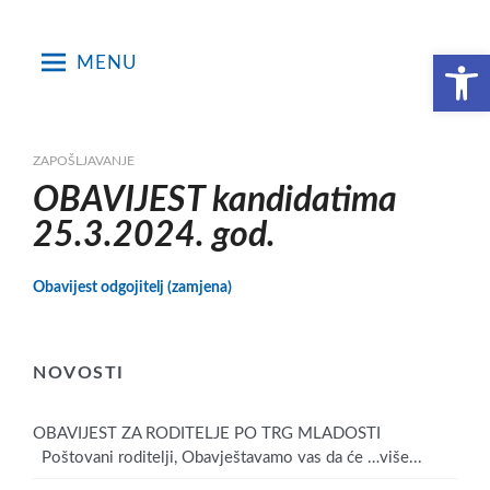
Skip
to
Open toolbar
MENU
content
ZAPOŠLJAVANJE
OBAVIJEST kandidatima
25.3.2024. god.
Obavijest odgojitelj (zamjena)
NOVOSTI
OBAVIJEST ZA RODITELJE PO TRG MLADOSTI
Poštovani roditelji, Obavještavamo vas da će
…više...