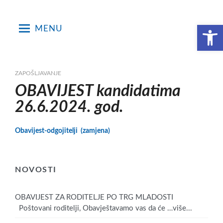
Skip
to
Open toolbar
MENU
content
ZAPOŠLJAVANJE
OBAVIJEST kandidatima
26.6.2024. god.
Obavijest-odgojitelji (zamjena)
NOVOSTI
OBAVIJEST ZA RODITELJE PO TRG MLADOSTI
Poštovani roditelji, Obavještavamo vas da će
…više...