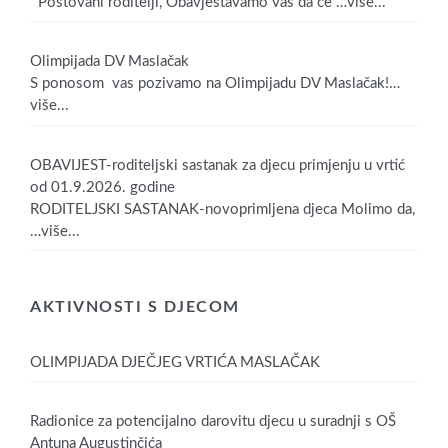
Poštovani roditelji, Obavještavamo vas da će
…više...
Olimpijada DV Maslačak
S ponosom vas pozivamo na Olimpijadu DV Maslačak!
…
više...
OBAVIJEST-roditeljski sastanak za djecu primjenju u vrtić
od 01.9.2026. godine
RODITELJSKI SASTANAK-novoprimljena djeca Molimo da,
…više...
AKTIVNOSTI S DJECOM
OLIMPIJADA DJEČJEG VRTIĆA MASLAČAK
Radionice za potencijalno darovitu djecu u suradnji s OŠ
Antuna Augustinčića