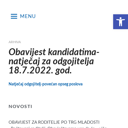
Skip
to
Open toolbar
MENU
content
ARHIVA
Obavijest kandidatima-
natječaj za odgojitelja
18.7.2022. god.
Natječaj odgojitelj-povećan opseg poslova
NOVOSTI
OBAVIJEST ZA RODITELJE PO TRG MLADOSTI