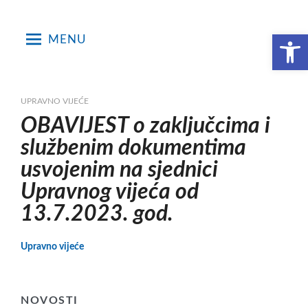
Skip
to
Open toolbar
MENU
content
UPRAVNO VIJEĆE
OBAVIJEST o zaključcima i
službenim dokumentima
usvojenim na sjednici
Upravnog vijeća od
13.7.2023. god.
Upravno vijeće
NOVOSTI