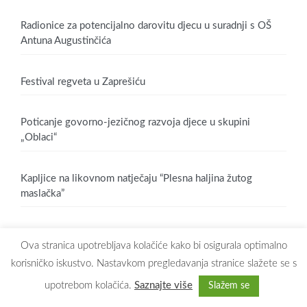
Radionice za potencijalno darovitu djecu u suradnji s OŠ
Antuna Augustinčića
Festival regveta u Zaprešiću
Poticanje govorno-jezičnog razvoja djece u skupini
„Oblaci“
Kapljice na likovnom natječaju “Plesna haljina žutog
maslačka”
Ova stranica upotrebljava kolačiće kako bi osigurala optimalno
korisničko iskustvo. Nastavkom pregledavanja stranice slažete se s
upotrebom kolačića.
Saznajte više
Slažem se
Copyright © 2026
Dječji vrtić Maslačak Zaprešić
. All rights reserved.