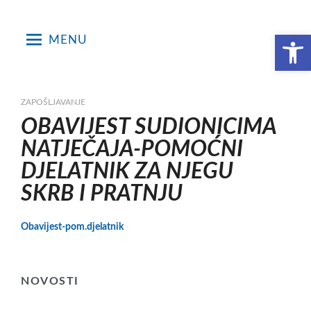
Skip
to
Open toolbar
MENU
content
ZAPOŠLJAVANJE
OBAVIJEST SUDIONICIMA
NATJEČAJA-POMOĆNI
DJELATNIK ZA NJEGU
SKRB I PRATNJU
Obavijest-pom.djelatnik
NOVOSTI