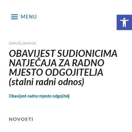
Skip
to
Open toolbar
MENU
content
ZAPOŠLJAVANJE
OBAVIJEST SUDIONICIMA
NATJEČAJA ZA RADNO
MJESTO ODGOJITELJA
(stalni radni odnos)
Obavijest-radno mjesto odgojitelj
NOVOSTI