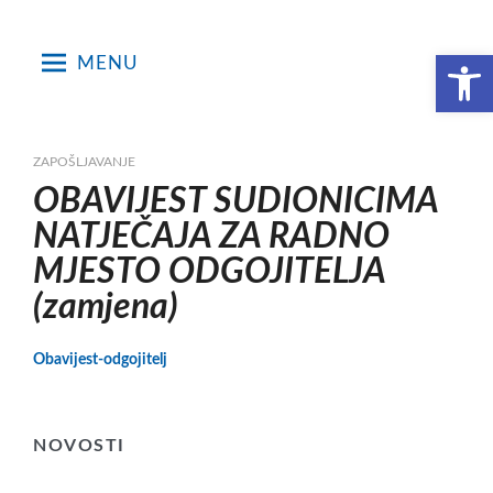
Skip
to
Open toolbar
MENU
content
ZAPOŠLJAVANJE
OBAVIJEST SUDIONICIMA
NATJEČAJA ZA RADNO
MJESTO ODGOJITELJA
(zamjena)
Obavijest-odgojitelj
NOVOSTI