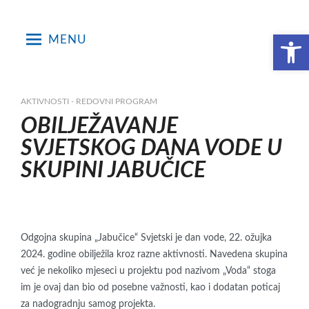
Skip
to
Open toolbar
MENU
content
AKTIVNOSTI - REDOVNI PROGRAM
OBILJEŽAVANJE
SVJETSKOG DANA VODE U
SKUPINI JABUČICE
Odgojna skupina „Jabučice“ Svjetski je dan vode, 22. ožujka
2024. godine obilježila kroz razne aktivnosti. Navedena skupina
već je nekoliko mjeseci u projektu pod nazivom „Voda“ stoga
im je ovaj dan bio od posebne važnosti, kao i dodatan poticaj
za nadogradnju samog projekta.