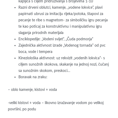
kapljica s ciljem pridruživanja s brojevima 1-10
Razni drveni oblutci, kamenje, „vodene lokvice“, plavi
papirnati ubrusi za imitaciju rijeka/potoka, štapovi za
pecanje te ribe s magnetom- za simboličku igru pecanja
te kao poticaj za konstruktivnu i manipulativnu igru
slaganja prirodnih materijala
Enciklopedije: „Vodeni svijet“, „Čuda podmorja“
Zajednička aktivnost izrade „Vodenog tornada“ od pvc
boca, vode i tempera
Kineziološka aktivnost: uz rekvizit „vodenih lokvica“- s
ciljem sunožnih skokova, skakanje na jednoj nozi, čučanj
sa sunožnim skokom, preskoci…
Boravak na zraku:
– oblo kamenje, kistovi + voda
-veliki kistovi + voda – likovno izražavanje vodom po velikoj
površini, po podu