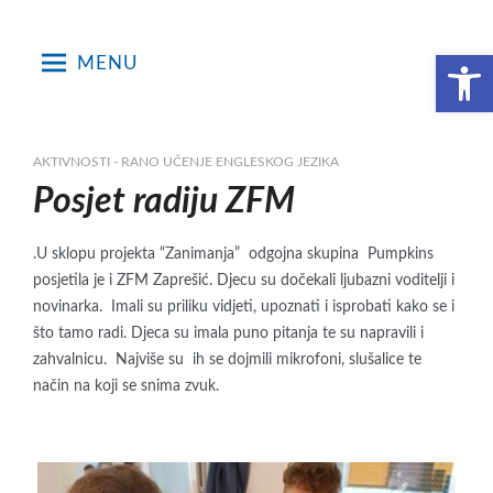
Skip
to
Open toolbar
MENU
content
AKTIVNOSTI - RANO UČENJE ENGLESKOG JEZIKA
Posjet radiju ZFM
.U sklopu projekta “Zanimanja” odgojna skupina Pumpkins
posjetila je i ZFM Zaprešić. Djecu su dočekali ljubazni voditelji i
novinarka. Imali su priliku vidjeti, upoznati i isprobati kako se i
što tamo radi. Djeca su imala puno pitanja te su napravili i
zahvalnicu. Najviše su ih se dojmili mikrofoni, slušalice te
način na koji se snima zvuk.