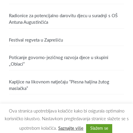
Radionice za potencijalno darovitu djecu u suradnji s OŠ
Antuna Augustinčića
Festival regveta u Zaprešiću
Poticanje govorno-jezičnog razvoja djece u skupini
„Oblaci“
Kapljice na likovnom natječaju “Plesna haljina žutog
maslačka”
Ova stranica upotrebljava kolačiće kako bi osigurala optimalno
korisničko iskustvo. Nastavkom pregledavanja stranice slažete se s
upotrebom kolačića.
Saznajte više
Slažem se
Copyright © 2026
Dječji vrtić Maslačak Zaprešić
. All rights reserved.