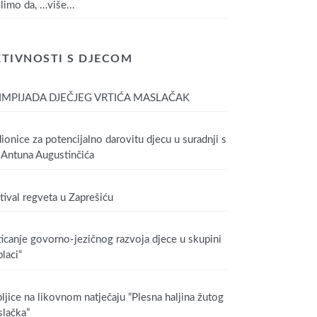
limo da,
…više...
TIVNOSTI S DJECOM
IMPIJADA DJEČJEG VRTIĆA MASLAČAK
ionice za potencijalno darovitu djecu u suradnji s
Antuna Augustinčića
tival regveta u Zaprešiću
icanje govorno-jezičnog razvoja djece u skupini
laci“
ljice na likovnom natječaju “Plesna haljina žutog
lačka”