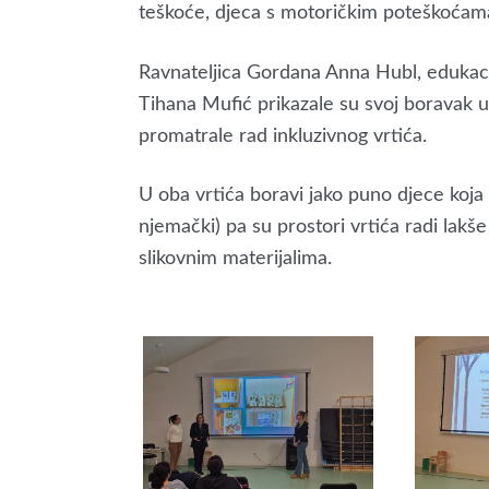
teškoće, djeca s motoričkim poteškoćam
Ravnateljica Gordana Anna Hubl, edukacijs
Tihana Mufić prikazale su svoj boravak
promatrale rad inkluzivnog vrtića.
U oba vrtića boravi jako puno djece koja n
njemački) pa su prostori vrtića radi lakš
slikovnim materijalima.