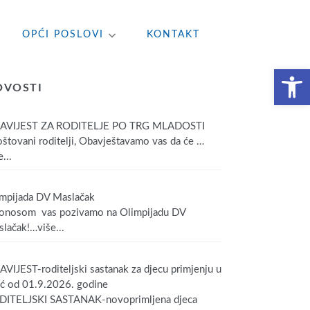
OPĆI POSLOVI
KONTAKT
Open toolbar
OVOSTI
AVIJEST ZA RODITELJE PO TRG MLADOSTI
tovani roditelji, Obavještavamo vas da će
…
...
mpijada DV Maslačak
onosom vas pozivamo na Olimpijadu DV
lačak!
…više...
VIJEST-roditeljski sastanak za djecu primjenju u
ić od 01.9.2026. godine
DITELJSKI SASTANAK-novoprimljena djeca