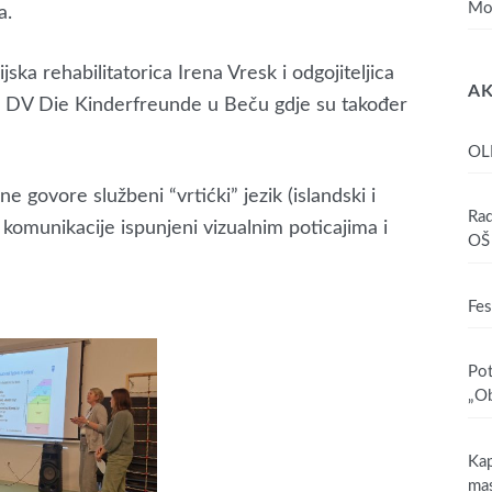
Mo
a.
ka rehabilitatorica Irena Vresk i odgojiteljica
AK
 u DV Die Kinderfreunde u Beču gdje su također
OL
e govore službeni “vrtićki” jezik (islandski i
Rad
e komunikacije ispunjeni vizualnim poticajima i
OŠ 
Fes
Pot
„Ob
Kap
mas