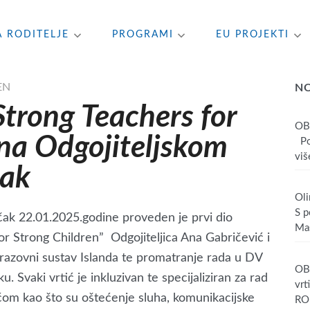
A RODITELJE
PROGRAMI
EU PROJEKTI
EN
N
Strong Teachers for
OB
 na Odgojiteljskom
Poš
više
čak
Oli
S p
čak 22.01.2025.godine proveden je prvi dio
Mas
or Strong Children” Odgojiteljica Ana Gabričević i
brazovni sustav Islanda te promatranje rada u DV
OBA
u. Svaki vrtić je inkluzivan te specijaliziran za rad
vrt
om kao što su oštećenje sluha, komunikacijske
RO