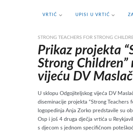
Skip
VRTIĆ
UPISI U VRTIĆ
Z
to
content
STRONG TEACHERS FOR STRONG CHILDR
Prikaz projekta “
Strong Children”
vijeću DV Masla
U sklopu Odgojiteljskog vijeća DV Masla
diseminacije projekta “Strong Teachers f
logopedinja Anja Zorko predstavile su o
Osp i još 4 druga dječja vrtića u Reykjavik
s djecom s jednom specifičnom poteškoć