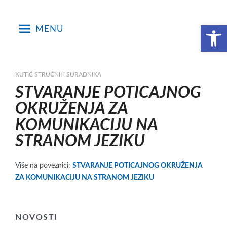
Skip
to
Open toolbar
MENU
content
KUTIĆ STRUČNIH SURADNIKA
STVARANJE POTICAJNOG
OKRUŽENJA ZA
KOMUNIKACIJU NA
STRANOM JEZIKU
Više na poveznici:
STVARANJE POTICAJNOG OKRUŽENJA
ZA KOMUNIKACIJU NA STRANOM JEZIKU
NOVOSTI