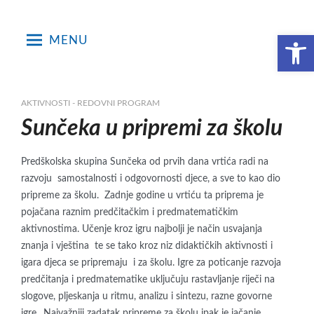
Skip
to
Open toolbar
MENU
content
AKTIVNOSTI - REDOVNI PROGRAM
Sunčeka u pripremi za školu
Predškolska skupina Sunčeka od prvih dana vrtića radi na
razvoju samostalnosti i odgovornosti djece, a sve to kao dio
pripreme za školu. Zadnje godine u vrtiću ta priprema je
pojačana raznim predčitačkim i predmatematičkim
aktivnostima. Učenje kroz igru najbolji je način usvajanja
znanja i vještina te se tako kroz niz didaktičkih aktivnosti i
igara djeca se pripremaju i za školu. Igre za poticanje razvoja
predčitanja i predmatematike uključuju rastavljanje riječi na
slogove, pljeskanja u ritmu, analizu i sintezu, razne govorne
igre,. Najvažniji zadatak pripreme za školu ipak je jačanje