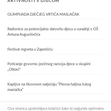
AKTIVNOSTI S DJECOM
OLIMPIJADA DJEČJEG VRTIĆA MASLAČAK
Radionice za potencijalno darovitu djecu u suradnji s OŠ
Antuna Augustinčića
Festival regveta u Zaprešiću
Poticanje govorno-jezičnog razvoja djece u skupini
„Oblaci“
Kapljice na likovnom natječaju “Plesna haljina žutog
maslačka”
Ova stranica upotrebljava kolačiće kako bi osigurala optimalno