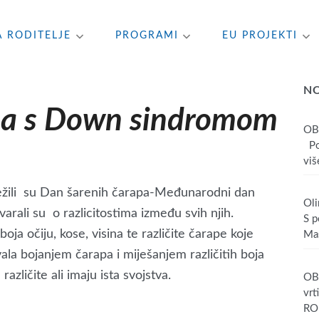
A RODITELJE
PROGRAMI
EU PROJEKTI
N
oba s Down sindromom
OB
Poš
više
ilježili su Dan šarenih čarapa-Međunarodni dan
Oli
li su o razlicitostima između svih njih.
S p
boja očiju, kose, visina te različite čarape koje
Mas
ala bojanjem čarapa i miješanjem različitih boja
azličite ali imaju ista svojstva.
OBA
vrt
RO