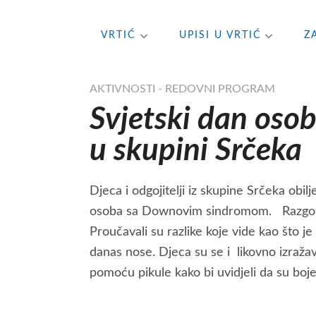
Skip
VRTIĆ
UPISI U VRTIĆ
Z
to
content
AKTIVNOSTI - REDOVNI PROGRAM
Svjetski dan os
u skupini Srčeka
Djeca i odgojitelji iz skupine Srčeka ob
osoba sa Downovim sindromom. Razgovara
Proučavali su razlike koje vide kao što je 
danas nose. Djeca su se i likovno izražav
pomoću pikule kako bi uvidjeli da su boje r