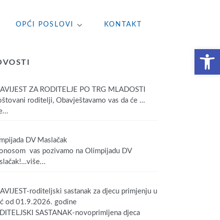
OPĆI POSLOVI
KONTAKT
Open toolbar
OVOSTI
AVIJEST ZA RODITELJE PO TRG MLADOSTI
tovani roditelji, Obavještavamo vas da će
…
...
mpijada DV Maslačak
onosom vas pozivamo na Olimpijadu DV
lačak!
…više...
VIJEST-roditeljski sastanak za djecu primjenju u
ić od 01.9.2026. godine
DITELJSKI SASTANAK-novoprimljena djeca