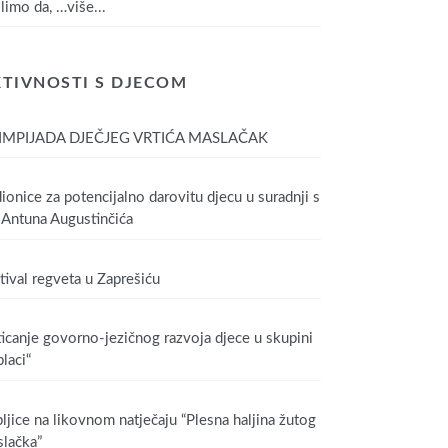
limo da,
…više...
TIVNOSTI S DJECOM
IMPIJADA DJEČJEG VRTIĆA MASLAČAK
ionice za potencijalno darovitu djecu u suradnji s
Antuna Augustinčića
tival regveta u Zaprešiću
icanje govorno-jezičnog razvoja djece u skupini
laci“
ljice na likovnom natječaju “Plesna haljina žutog
lačka”