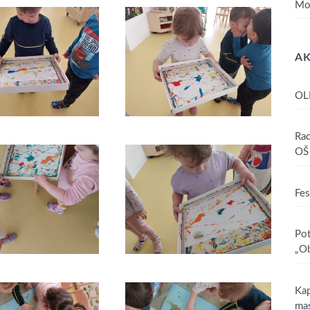
Mo
AK
OL
Rad
OŠ 
Fes
Pot
„Ob
Kap
mas