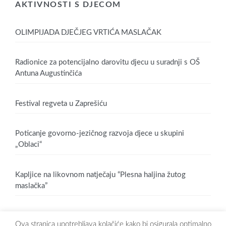
AKTIVNOSTI S DJECOM
OLIMPIJADA DJEČJEG VRTIĆA MASLAČAK
Radionice za potencijalno darovitu djecu u suradnji s OŠ
Antuna Augustinčića
Festival regveta u Zaprešiću
Poticanje govorno-jezičnog razvoja djece u skupini
„Oblaci“
Kapljice na likovnom natječaju “Plesna haljina žutog
maslačka”
Ova stranica upotrebljava kolačiće kako bi osigurala optimalno