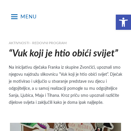
Skip
to
Open toolbar
MENU
content
AKTIVNOSTI - REDOVNI PROGRAM
“Vuk koji je htio obići svijet”
Na inicijativu dječaka Franka iz skupine Zvončići, upoznali smo
njegovu najdražu slikovnicu “Vuk koji je htio obići svijet”. Dječak
je motivirao i uključio u stvaranje predstave svu djecu i
odgojiteljice, a u samoj realizaciji pomogle su mu odgojiteljice
Sanja, Ljubica, Maja i Tihana. Kroz priču smo upoznali različite
dijelove svijeta i zaključili kako je doma ipak najljepše.