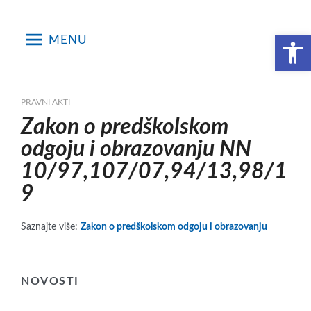
Skip
to
Open toolbar
MENU
content
PRAVNI AKTI
Zakon o predškolskom
odgoju i obrazovanju NN
10/97,107/07,94/13,98/1
9
Saznajte više:
Zakon o predškolskom odgoju i obrazovanju
NOVOSTI