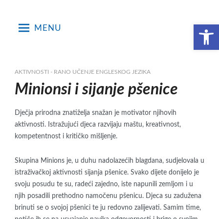
Skip
to
Open toolbar
MENU
content
AKTIVNOSTI - RANO UČENJE ENGLESKOG JEZIKA
Minionsi i sijanje pšenice
Dječja prirodna znatiželja snažan je motivator njihovih
aktivnosti. Istražujući djeca razvijaju maštu, kreativnost,
kompetentnost i kritičko mišljenje.
Skupina Minions je, u duhu nadolazećih blagdana, sudjelovala u
istraživačkoj aktivnosti sijanja pšenice. Svako dijete donijelo je
svoju posudu te su, radeći zajedno, iste napunili zemljom i u
njih posadili prethodno namočenu pšenicu. Djeca su zadužena
brinuti se o svojoj pšenici te ju redovno zalijevati. Samim time,