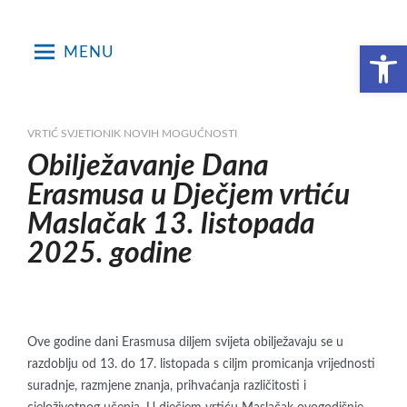
Skip
to
Open toolbar
MENU
content
VRTIĆ SVJETIONIK NOVIH MOGUĆNOSTI
Obilježavanje Dana
Erasmusa u Dječjem vrtiću
Maslačak 13. listopada
2025. godine
Ove godine dani Erasmusa diljem svijeta obilježavaju se u
razdoblju od 13. do 17. listopada s ciljm promicanja vrijednosti
suradnje, razmjene znanja, prihvaćanja različitosti i