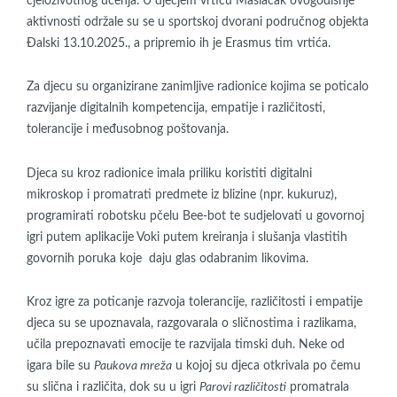
cjeloživotnog učenja. U dječjem vrtiću Maslačak ovogodišnje
aktivnosti održale su se u sportskoj dvorani područnog objekta
Đalski 13.10.2025., a pripremio ih je Erasmus tim vrtića.
Za djecu su organizirane zanimljive radionice kojima se poticalo
razvijanje digitalnih kompetencija, empatije i različitosti,
tolerancije i međusobnog poštovanja.
Djeca su kroz radionice imala priliku koristiti digitalni
mikroskop i promatrati predmete iz blizine (npr. kukuruz),
programirati robotsku pčelu Bee-bot te sudjelovati u govornoj
igri putem aplikacije Voki putem kreiranja i slušanja vlastitih
govornih poruka koje daju glas odabranim likovima.
Kroz igre za poticanje razvoja tolerancije, različitosti i empatije
djeca su se upoznavala, razgovarala o sličnostima i razlikama,
učila prepoznavati emocije te razvijala timski duh. Neke od
igara bile su
Paukova mreža
u kojoj su djeca otkrivala po čemu
su slična i različita, dok su u igri
Parovi različitosti
promatrala