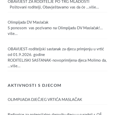
OBAVIJEST ZA RODITELJE PO TRG MLADOSTI
Poštovani roditelji, Obavještavamo vas da će
…više...
Olimpijada DV Maslačak
S ponosom vas pozivamo na Olimpijadu DV Maslačak!
…
više...
OBAVIJEST-roditeljski sastanak za djecu primjenju u vrtić
od 01.9.2026. godine
RODITELJSKI SASTANAK-novoprimljena djeca Molimo da,
…više...
AKTIVNOSTI S DJECOM
OLIMPIJADA DJEČJEG VRTIĆA MASLAČAK
Radionice za potencijalno darovitu djecu u suradnji s OŠ