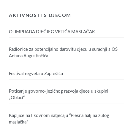
AKTIVNOSTI S DJECOM
OLIMPIJADA DJEČJEG VRTIĆA MASLAČAK
Radionice za potencijalno darovitu djecu u suradnji s OŠ
Antuna Augustinčića
Festival regveta u Zaprešiću
Poticanje govorno-jezičnog razvoja djece u skupini
„Oblaci“
Kapljice na likovnom natječaju “Plesna haljina žutog
maslačka”