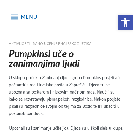
Skip
to
Open toolbar
MENU
content
AKTIVNOSTI - RANO UČENJE ENGLESKOG JEZIKA
Pumpkinsi uče o
zanimanjima ljudi
U sklopu projekta Zanimanja ljudi, grupa Pumpkins posjetila je
poštanski ured Hrvatske pošte u Zaprešiću. Djeca su se
upoznala sa poštarom i njegovim načinom rada. Naučili su
kako se razvrstavaju pisma,paketi, razglednice. Nakon posjete
pisali su razglednice svojim obiteljima za Božić te išli ubaciti u
poštanski sandučić.
Upoznali su i zanimanje učiteljica. Djeca su u školi sjela u klupe,