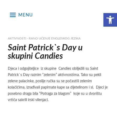
Skip
to
Open toolbar
MENU
content
AKTIVNOSTI - RANO UČENJE ENGLESKOG JEZIKA
Saint Patrick`s Day u
skupini Candies
Djeca i odgojiteljice iz skupine Candies obilježili su Saint
Patrick`s Day raznim “zelenim” aktivnostima. Tako su pekli
zelene palacinke, poslije ručka su se počastili zelenim
kolačićima, izrađivali papirnate kape sa dijetelinom i sl. Djeci je
posebno draga bila “Potraga za blagom” koje su u dvorištu
vrtića sakrili irski vilenjaci.