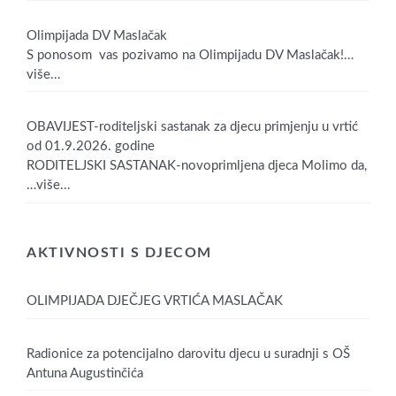
Olimpijada DV Maslačak
S ponosom vas pozivamo na Olimpijadu DV Maslačak!
…
više...
OBAVIJEST-roditeljski sastanak za djecu primjenju u vrtić
od 01.9.2026. godine
RODITELJSKI SASTANAK-novoprimljena djeca Molimo da,
…više...
AKTIVNOSTI S DJECOM
OLIMPIJADA DJEČJEG VRTIĆA MASLAČAK
Radionice za potencijalno darovitu djecu u suradnji s OŠ
Antuna Augustinčića