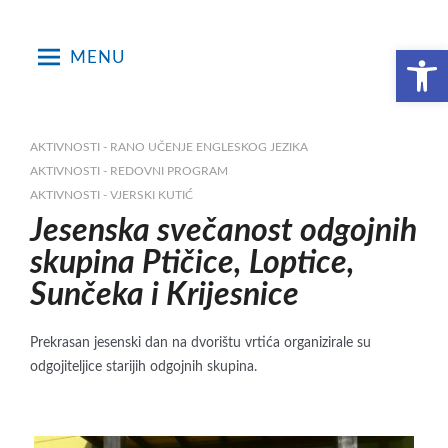
Skip
to
Open toolbar
MENU
content
AKTIVNOSTI - RANO UČENJE ENGLESKOG JEZIKA
AKTIVNOSTI - REDOVNI PROGRAM
AKTIVNOSTI - VJERSKI KUTIĆ
Jesenska svečanost odgojnih
skupina Ptičice, Loptice,
Sunčeka i Krijesnice
Prekrasan jesenski dan na dvorištu vrtića organizirale su
odgojiteljice starijih odgojnih skupina.